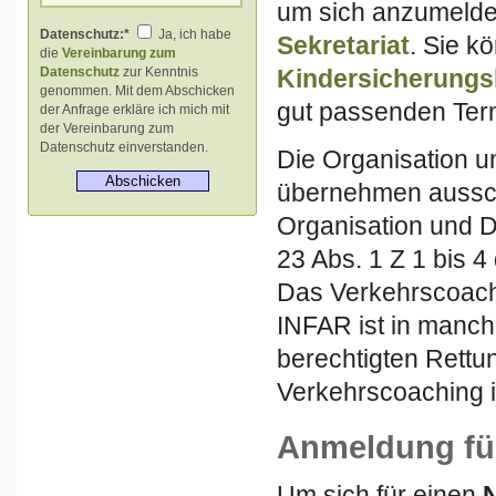
um sich anzumelden
Datenschutz:*
Ja, ich habe
Sekretariat
. Sie k
die
Vereinbarung zum
Datenschutz
zur Kenntnis
Kindersicherungs
genommen. Mit dem Abschicken
gut passenden Term
der Anfrage erkläre ich mich mit
der Vereinbarung zum
Datenschutz einverstanden.
Die Organisation 
übernehmen ausschl
Organisation und D
23 Abs. 1 Z 1 bis 4
Das Verkehrscoachi
INFAR ist in manc
berechtigten Rettu
Verkehrscoaching i
Anmeldung fü
Um sich für einen