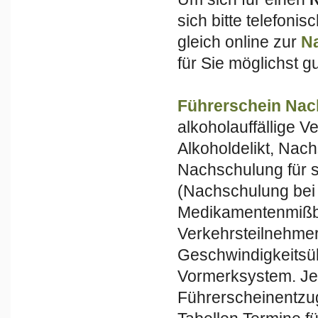
sich bitte telefoni
gleich online zur
N
für Sie möglichst g
Führerschein Na
alkoholauffällige 
Alkoholdelikt, Nac
Nachschulung für s
(Nachschulung bei
Medikamentenmißbr
Verkehrsteilnehme
Geschwindigkeitsü
Vormerksystem. Jew
Führerscheinentzug