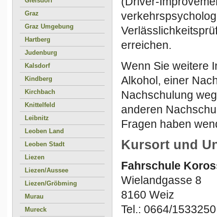
(Driver-Improvemen
Gleisdorf
Graz
verkehrspsycholog
Graz Umgebung
Verlässlichkeitspr
Hartberg
erreichen.
Judenburg
Wenn Sie weitere 
Kalsdorf
Alkohol, einer Na
Kindberg
Kirchbach
Nachschulung wege
Knittelfeld
anderen Nachschul
Leibnitz
Fragen haben wende
Leoben Land
Kursort und U
Leoben Stadt
Liezen
Fahrschule Koros
Liezen/Aussee
Wielandgasse 8
Liezen/Gröbming
8160 Weiz
Murau
Tel.: 0664/1533250
Mureck