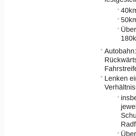
40km
50km
Über
180k
Autobahn:
Rückwärts
Fahrstreif
Lenken ei
Verhältni
insb
jewe
Schu
Radf
Über