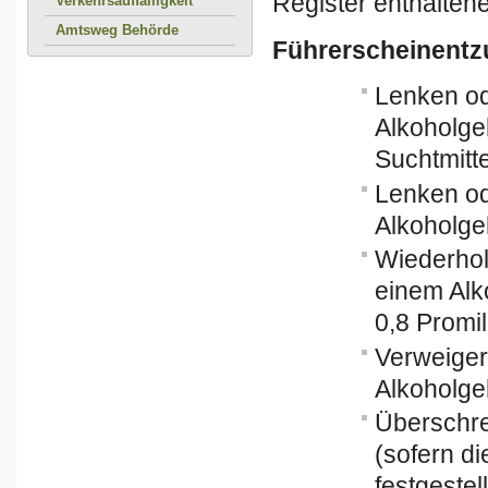
Register enthalte
Verkehrsauffälligkeit
Amtsweg Behörde
Führerscheinentz
Lenken od
Alkoholgeh
Suchtmitte
Lenken od
Alkoholge
Wiederhol
einem Alk
0,8 Promi
Verweiger
Alkoholgeh
Überschre
(sofern di
festgestel